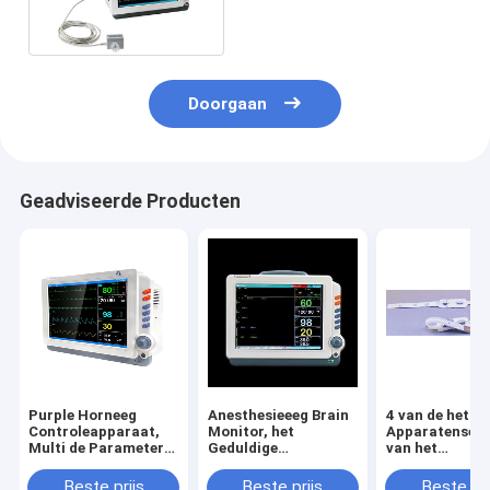
Controlemateriaal
Doorgaan
Geadviseerde Producten
Purple Horneeg
Anesthesieeeg Brain
4 van de het
Controleapparaat,
Monitor, het
Apparatensen
Multi de Parameter
Geduldige
van het
Geduldige Monitor
Controlesysteem van
elektrodeneeg
van 90-240v
de
Controlerende
Beste prijs
Beste prijs
Beste pri