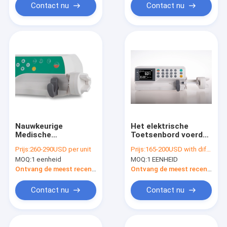
Contact nu
Contact nu
Nauwkeurige
Het elektrische
Medische
Toetsenbord voerde
Spuitpompen,
Medische
Prijs:
260-290USD per unit
Prijs:
165-200USD with different qty
150ml/h-de Pomp
Gemakkelijke
MOQ:
1 eenheid
MOQ:
1 EENHEID
van de Spuitinjectie
Spuitpompen in
ISO 13485
vormt Goedgekeurd
Ontvang de meest recente Prijs
Ontvang de meest recente Prijs
Ce/ISO
Contact nu
Contact nu