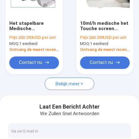
Fabrieksreis
Kwaliteitscontrole
Het stapelbare
10ml/h medische het
Medische
Touche screen
Contacteer ons
Gemakkelijke
Gemakkelijke
Prijs:
260-290USD per unit
Prijs:
260-290USD per unit
Gebruikende 0.01-
Controle van
MOQ:
1 eenheid
MOQ:
1 eenheid
9999ml Volume van
Spuitpompen 1.5Kg
Verzoek om een Citaat
Spuitpompen
Ontvang de meest recente Prijs
Ontvang de meest recente Prijs
Contact nu
Contact nu
Purple Horn ventilator
Bekijk meer
Thuiszorgventilator
Noodtransportventilator
Laat Een Bericht Achter
We Zullen Snel Antwoorden
ICU hangende systemen
Medische infuuspompen