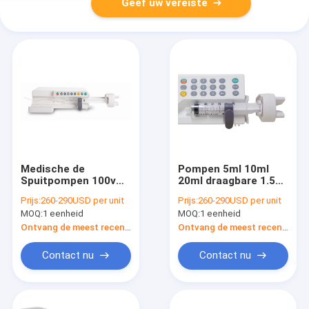
Geef uw vereiste
Medische de
Pompen 5ml 10ml
Spuitpompen 100v
20ml draagbare 1.5kg
van het alarmbericht
van de precisie de
Prijs:
260-290USD per unit
Prijs:
260-290USD per unit
- 240v 50/60Hz
Medische Spuit
MOQ:
1 eenheid
MOQ:
1 eenheid
Ontvang de meest recente Prijs
Ontvang de meest recente Prijs
Contact nu
Contact nu