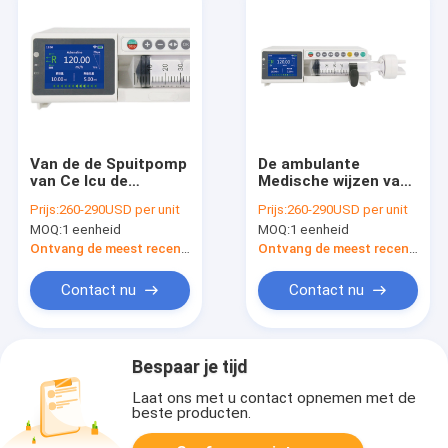
Van de de Spuitpomp
De ambulante
van Ce Icu de
Medische wijzen van
Medische van de het
de de
Prijs:
260-290USD per unit
Prijs:
260-290USD per unit
alarmknoop
Nauwkeurigheids
MOQ:
1 eenheid
MOQ:
1 eenheid
Veelvoudige
Veelvoudige injectie
gemakkelijke
van Spuitpompen 2%
Ontvang de meest recente Prijs
Ontvang de meest recente Prijs
controle
Contact nu
Contact nu
Bespaar je tijd
Laat ons met u contact opnemen met de
beste producten.