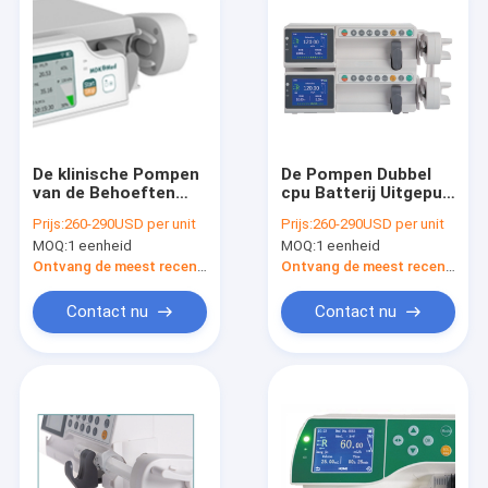
De klinische Pompen
De Pompen Dubbel
van de Behoeften
cpu Batterij Uitgeput
Medische Spuit met
Alarm van de touch
Prijs:
260-290USD per unit
Prijs:
260-290USD per unit
Laag batterijalarm
screen Medisch Spuit
MOQ:
1 eenheid
MOQ:
1 eenheid
Ontvang de meest recente Prijs
Ontvang de meest recente Prijs
Contact nu
Contact nu
Huis
Producten
Ongeveer ons