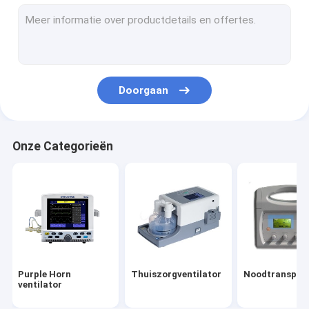
Medische spuitpompen
Anesthesiemachine
Anesthesiemachine beademingsapparaat
Doorgaan
Anesthesieverstuiver
Chirurgische Werkende Lijst
Onze Categorieën
Schaduwloze operatielamp
Draagbare Geduldige Monitor
EEG-bewakingsapparaat
Veterinaire medische apparatuur
Purple Horn
Thuiszorgventilator
Noodtransport
Medische Ventilatordelen
ventilator