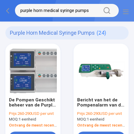
Purple Horn Medical Syringe Pumps
(24)
De Pompen Geschikt
Bericht van het de
beheer van de Purple
Pompenalarm van de
Horn Medisch Spuit
Purple Horn het
Prijs:
260-290USD per unit
Prijs:
260-290USD per unit
voor het Ziekenhuis
Medische Spuit voor
MOQ:
1 eenheid
MOQ:
1 eenheid
Icu-Materiaal
Ontvang de meest recente Prijs
Ontvang de meest recente Prijs