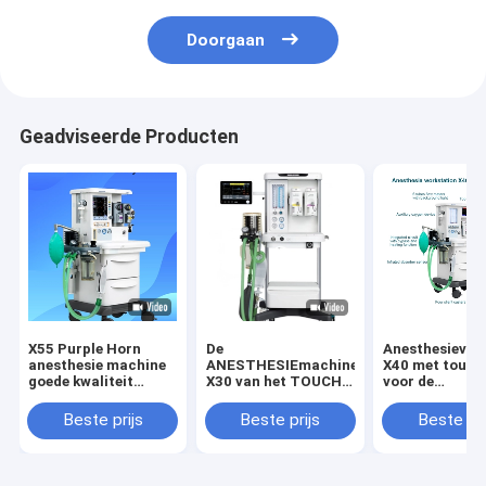
Doorgaan
Geadviseerde Producten
X55 Purple Horn
De
Anesthesievent
anesthesie machine
ANESTHESIEmachine
X40 met touch
goede kwaliteit
X30 van het TOUCH
voor de
touchscreen
SCREEN
operatiekamer
ventilator
VETERINAIRE die
Beste prijs
Beste prijs
Beste pri
GEBRUIK IN CHINA,
veterinaire werkende
lijst wordt GEMAAKT