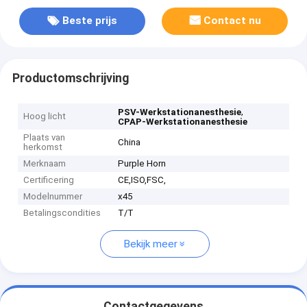
Beste prijs
Contact nu
Productomschrijving
,
PSV-Werkstationanesthesie
Hoog licht
CPAP-Werkstationanesthesie
Plaats van
China
herkomst
Merknaam
Purple Horn
Certificering
CE,ISO,FSC,
Modelnummer
x45
Betalingscondities
T/T
Bekijk meer
Contactgegevens