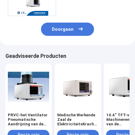
kleurenvertoning
Doorgaan
Geadviseerde Producten
PRVC-het Ventilator
Medische Werkende
10.4“ TFT-van
Pneumatische
Zaal de
Machineventil
Aandrijving van de
ElektriciteitsKrachtbron
van de
Anesthesiemachine
van
vertoningsane
en Elektronische
Verdovingsmiddelenventilator
Veelvoudige d
Beste prijs
Beste prijs
Beste pri