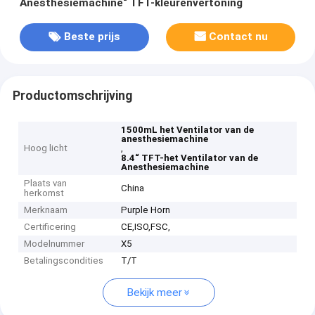
Anesthesiemachine“ TFT-kleurenvertoning
Beste prijs
Contact nu
Productomschrijving
1500mL het Ventilator van de
anesthesiemachine
Hoog licht
,
8.4“ TFT-het Ventilator van de
Anesthesiemachine
Plaats van
China
herkomst
Merknaam
Purple Horn
Certificering
CE,ISO,FSC,
Modelnummer
X5
Betalingscondities
T/T
Bekijk meer